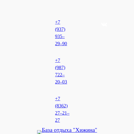
Перейти
к
+7
ВКонтакте
содержимому
(937)
935‒
29‒90
+7
(987)
722‒
20‒03
+7
(8362)
27‒21‒
27